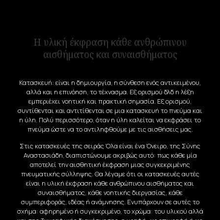
Η υλική έκφραση κάθε ανθρώπινου
αισθήματος και συναισθήματος
Κατασκευή: είναι η δημιουργία, η σύνθεση ενός αντικειμένου,
αλλά και η επινόηση, το τέχνασμα. Εξ ορισμού δλδ η λέξη
εμπεριέχει νοητική και πρακτική σημασία. Εξ ορισμού,
συντίθενται και αντιτίθενται σε μια κατασκευή το πνεύμα και
η ύλη. Πολύ περισσότερο, όταν η ύλη καλείται να εκφράσει το
πνεύμα ώστε να το αντιληφθούμε με τις αισθήσεις μας.
Στις κατασκευές της σειράς Όλα είναι ένα Όνειρο, της Σύνης
Αναστασιάδη, διαπιστώνουμε ακριβώς αυτό: πως κάθε μία
αποτελεί την αισθητική έκφραση μιας συγκεκριμένης
πνευματικής σύλληψης. Θα λέγαμε ότι οι κατασκευές αυτές
είναι η υλική έκφραση κάθε ανθρώπινου αισθήματος και
συναισθήματος, κάθε νοητικής διεργασίας, κάθε
συμπεριφοράς, ιδέας ή ανάμνησης. Ενυπάρχουν σε αυτές το
σχήμα: αφηρημένο ή συγκεκριμένο, το χρώμα: του υλικού αλλά