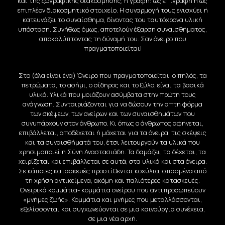
και της ζωγραφικής διακόσμησης, η γραφή: ως επιγραφή ή ως
επιπλέον διακοσμητικό στοιχείο. Η συναρμογή τους ενισχύει ή
κατευνάζει το συναίσθημα, δίνοντας του ταυτόχρονα υλική
υπόσταση. Συνήθως όμως, αποτελούν έξαρση συναισθήματος,
αποκαλύπτοντας τη δύναμή του. Σαν όνειρο που
πραγματοποιείται!
Στο (όλα είναι ένα) Όνειρο που πραγματοποιείται, ο πηλός, τα
πετρώματα, το ασήμι, ο σίδηρος και το ξύλο, είναι τα βασικά
υλικά. Υλικά που μοιάζουν ασύμβατα στην πρώτη τους
ανάγνωση. Συνταιριάζονται για να δώσουν την απτή φόρμα
των σκέψεων, των ονείρων και των συναισθημάτων που
συνυπάρχουν στον άνθρωπο. Κι όπως ο άνθρωπος αφήνεται,
επιβάλλεται, αποδέχεται ή μάχεται για τα όνειρα, τις σκέψεις
και τα συναισθήματά του, έτσι λειτουργούν τα υλικά που
χρησιμοποιεί η Σύνη Αναστασιάδη. Τα δαμάζει, τα δέχεται, τα
χειρίζεται και επιβάλλεται σε αυτά, στα υλικά και στα όνειρα.
Σε κάποιες κατασκευές προστίθενται κοχύλια, σπασμένα από
τη χρήση αντικείμενα, ακόμη και παλιότερες κατασκευές.
Ονειρικά κομμάτια- κομμάτια ονείρου που αντιπροσωπεύουν
«μνήμες ζωής». Κομμάτια και μνήμες που μεταλλάσσονται,
εξελίσσονται και συγχωνεύονται σε μια καινούργια συνέχεια,
σε μια νέα αρχή.