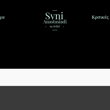
γα
Κριτικές